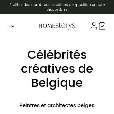
Profitez des nombreuses pièces d'exposition encore
disponibles
FR
Compte util
Panier 
DE
EN
Célébrités
créatives de
Belgique
Peintres et architectes belges