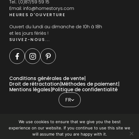
Tel.:
(0)87/59 59 15
Email:
info@homestorys.com
HEURES D'OUVERTURE
Ouvert du lundi au dimanche de 10h à 18h
et les jours fériés !
SUIVEZ-NOUS...
Conditions générales de vente
Droit de rétractation
Méthodes de paiement
Mentions légales
Politique de confidentialité
DE
EN
FR
We use cookies to ensure that we give you the best
experience on our website. If you continue to use this site we
Homestorys
Service
Showroom
Shop
will assume that you are happy with it.