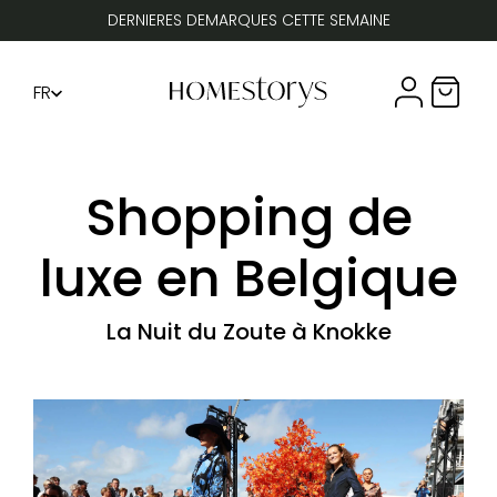
DERNIERES DEMARQUES CETTE SEMAINE
FR
Compte util
Panier 
DE
EN
Shopping de
luxe en Belgique
La Nuit du Zoute à Knokke