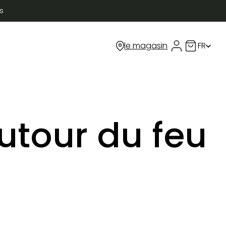
s
le magasin
FR
Compte utilis
Panier d’
DE
EN
utour du feu