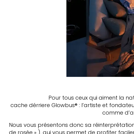
Pour tous ceux qui aiment la natur
cache
dérriere
Glowbus®
:
l’artiste et fondate
comme d’an
Nous vous présentons donc sa réinterprétation
de rosée » )
, qui vous permet de profiter faci