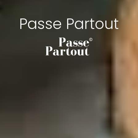
Passe Partout