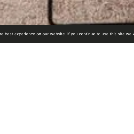
EXPLORER
e best experience on our website. If you continue to use this site we w
« Made in Italy » sign
aussi le résultat de 
développer de nouve
confortables et ingé
Cattelan Italia a to
designers talentueux,