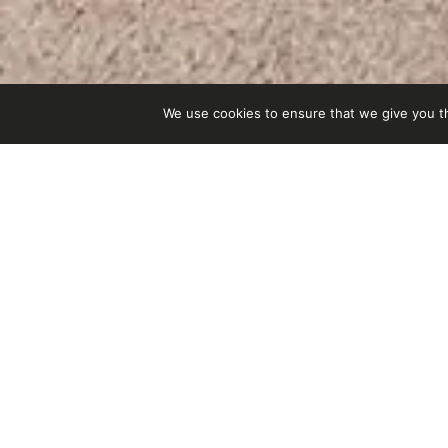
ilisateur
 d’achat
We use cookies to ensure that we give you th
Pour un intérieur
italien
au flair