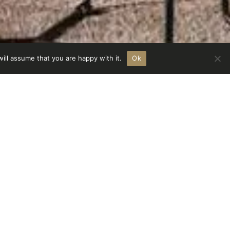
ill assume that you are happy with it.
Ok
ifie qualité et passion pour les détails. C’est
la créativité et de la capacité du designer à
lles formes pour créer des produits
nieux.
ujours été en contact avec des experts et des
 célèbres en Italie et à l’étranger. Cette