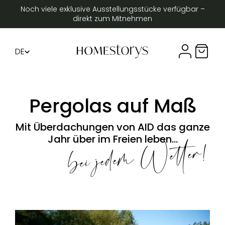
Noch viele exklusive Ausstellungsstücke verfügbar –
direkt zum Mitnehmen
DE
Compte util
Panier 
FR
EN
Pergolas auf Maß
Mit Überdachungen von AID das ganze
bei jedem Wetter!
Jahr über im Freien leben…