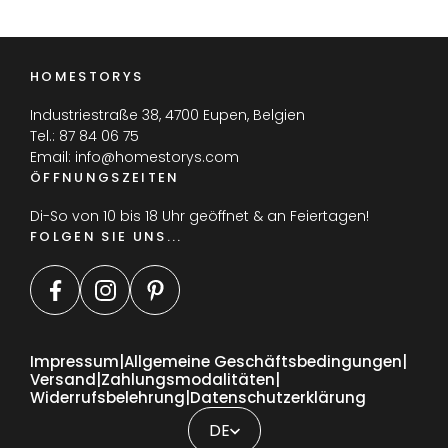
HOMESTORYS
Industriestraße 38, 4700 Eupen, Belgien
Tel.:
87 84 06 75
Email:
info@homestorys.com
ÖFFNUNGSZEITEN
Di-So von 10 bis 18 Uhr geöffnet & an Feiertagen!
FOLGEN SIE UNS...
Impressum
Allgemeine Geschäftsbedingungen
Versand
Zahlungsmodalitäten
Widerrufsbelehrung
Datenschutzerklärung
FR
EN
DE