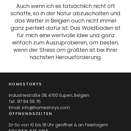
Auch wenn ich es tatsächlich nicht oft
schaffe, so in der Natur abzuschalten und
das Wetter in Belgien auch nicht immer
ganz perfekt dafür ist. Das Waldbaden ist
für mich eine wertvolle Idee und ganz
einfach zum Auszuprobieren, am besten,
wenn der Stress am größten ist bei Ihrer
nächsten Herausforderung.
HOMESTORYS
Industriestraße 38, 4700 Eupen, Belgien
Tel.:
87 84 06 75
Email:
info@homestorys.com
ÖFFNUNGSZEITEN
Di-So von 10 bis 18 Uhr geöffnet & an Feiertagen!
FOLGEN SIE UNS...