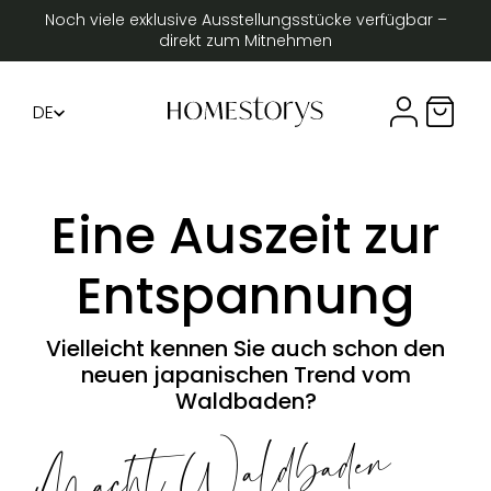
Noch viele exklusive Ausstellungsstücke verfügbar –
direkt zum Mitnehmen
DE
Compte util
Panier 
FR
EN
Eine Auszeit zur
Entspannung
Vielleicht kennen Sie auch schon den
neuen japanischen Trend vom
Waldbaden?
Macht
Waldbaden
Spa
ß