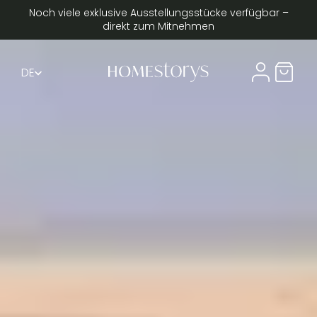
Noch viele exklusive Ausstellungsstücke verfügbar –
direkt zum Mitnehmen
DE
Compte util
Panier 
FR
EN