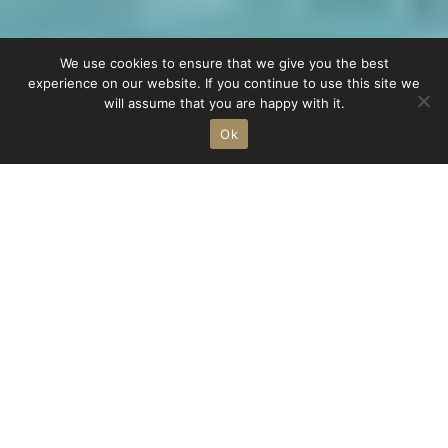
We use cookies to ensure that we give you the best
experience on our website. If you continue to use this site we
Homestorys
Shop
will assume that you are happy with it.
Ok
r
achat
Outdoormöbel
natürlicher
mit
Ausstrahlung
– von Sonnenaufgang bis
Sonnenuntergang