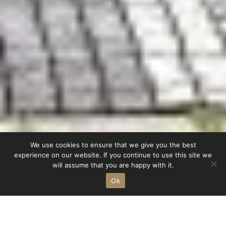
We use cookies to ensure that we give you the best
experience on our website. If you continue to use this site we
Homestorys
Shop
will assume that you are happy with it.
Ok
r
achat